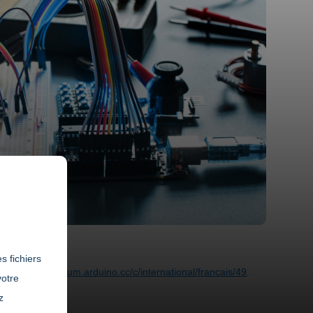
s fichiers
e site
https://forum.arduino.cc/c/international/francais/49
.
votre
z