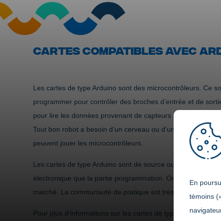
CARTES COMPATIBLES AVEC AR
Les cartes de type Arduino sont des microcontrôleurs. Ce so
programmer pour contrôler des broches d’entrée et de sortie.
pour lire les données provenant de capteurs et/ou contrôle
Tout bon robot a besoin d’un cerveau ou d’un centre de contr
peuvent jouer les microcontrôleurs.
Les cartes de type Arduino sont de source ouverte (
open-s
électronique que la partie programmation. On trouve donc 
En poursui
marché. La communauté de pratique est très grande et activ
témoins (
navigateur
Pour plus d’informations sur les cartes de type Arduino, consu