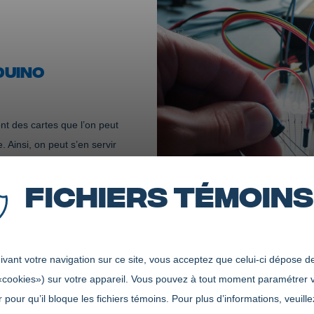
DUINO
nt des cartes que l’on peut
 Ainsi, on peut s’en servir
r des moteurs, par exemple.
ôle et c’est ce rôle que
Fichiers témoins
ource
), autant pour la partie
de nombreux clones sur le
vant votre navigation sur ce site, vous acceptez que celui-ci dépose de
e. Par exemple, on trouve de nombreuses informations et projets sur l
«cookies») sur votre appareil. Vous pouvez à tout moment paramétrer 
 pour qu’il bloque les fichiers témoins. Pour plus d’informations, veuille
ltez le site :
https://www.arduino.cc/reference/fr/
.